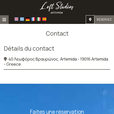
≡
RESERVEZ
Accueil
Contact
Emplacement
Détails du contact
Hébergement
40 Λεωφόρος Βραυρώνος, Artemida - 19016 Artemida
Installations
- Greece
Galerie
Faites une réservation