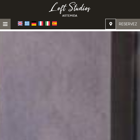
≡
RESERVEZ
Accueil
Emplacement
Hébergement
Installations
Galerie