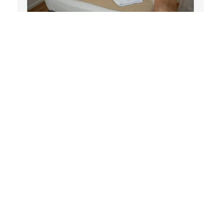
Appartement d'une chambre
39 m²
4 personnes
1 lit double et 1 canapé-lit
RESERVEZ
Impressions des invités